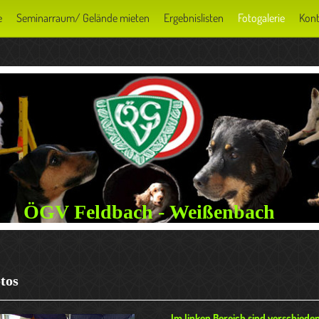
e
Seminarraum/ Gelände mieten
Ergebnislisten
Fotogalerie
Kont
ÖGV Feldbach - Weißenbach
tos
Im linken Bereich sind verschiede