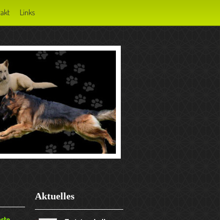
akt
Links
Aktuelles
nste