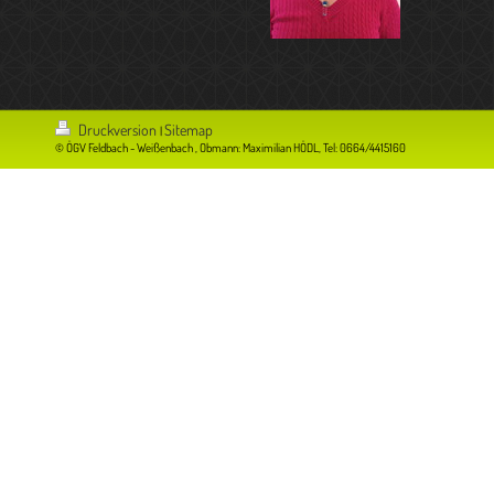
Druckversion
Sitemap
|
© ÖGV Feldbach - Weißenbach , Obmann: Maximilian HÖDL, Tel: 0664/4415160