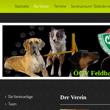
Startseite
Der Verein
Termine
Seminarraum/ Gelände m
ÖGV Feldba
Die Vereinanlage
Der Verein
Team