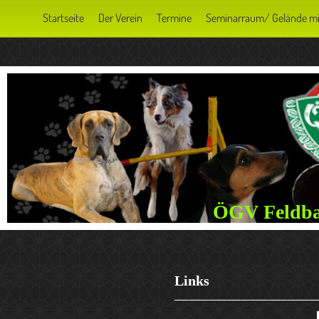
Startseite
Der Verein
Termine
Seminarraum/ Gelände m
ÖGV Feldba
Links