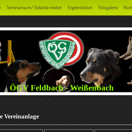
e
Seminarraum/ Gelände mieten
Ergebnislisten
Fotogalerie
Kont
ÖGV Feldbach - Weißenbach
e Vereinanlage